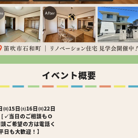
イベント概要
日㈰15日㈯16日㈰22日
 [✓当日のご相談もＯ
相談ご希望の方は電話く
平日も大歓迎！】