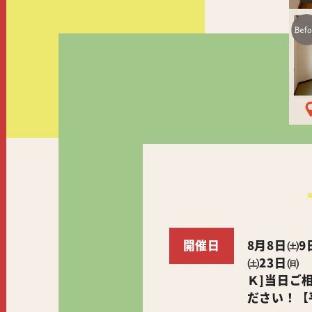
開催日
8月8日㈯9
㈯23日㈰
Ｋ]当日ご
ださい！【