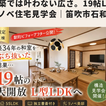
築では叶わない広さ。19帖
 リノベ住宅見学会｜笛吹市石